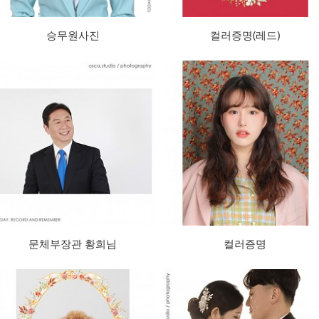
승무원사진
컬러증명(레드)
문체부장관 황희님
컬러증명