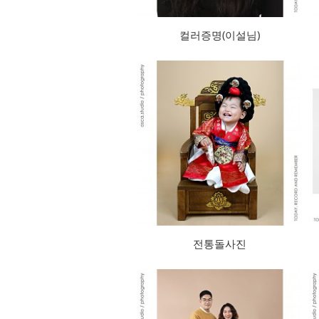
컬러증명(이설님)
전통돌사진